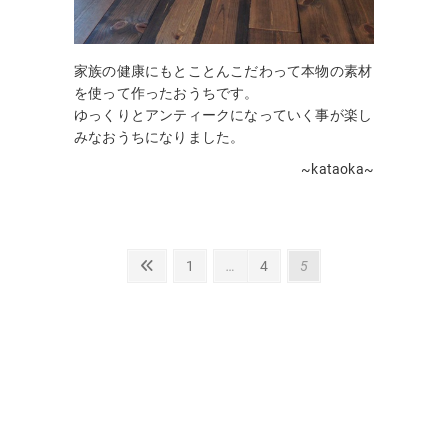
家族の健康にもとことんこだわって本物の素材
を使って作ったおうちです。
ゆっくりとアンティークになっていく事が楽し
みなおうちになりました。
~kataoka~
投
前
固
固
固
1
…
4
5
の
定
定
定
稿
ペ
ペ
ペ
ペ
の
ー
ー
ー
ー
ペ
ジ
ジ
ジ
ジ
ー
ジ