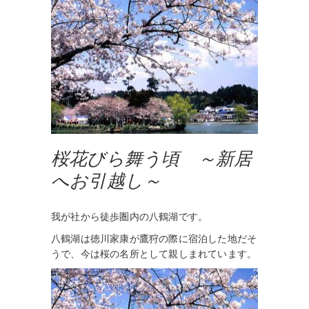
桜花びら舞う頃 ～新居
へお引越し～
我が社から徒歩圏内の八鶴湖です。
八鶴湖は徳川家康が鷹狩の際に宿泊した地だそ
うで、今は桜の名所として親しまれています。