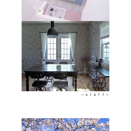
～ｓｔａｆｆ～