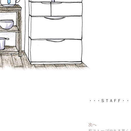
・・・ＳＴＡＦＦ・・
次
次へ
の