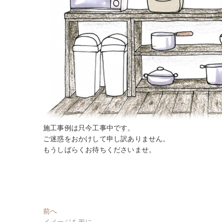
施工事例は只今工事中です。
ご迷惑をおかけして申し訳ありません。
もうしばらくお待ちくださいませ。
投
過
前へ
去