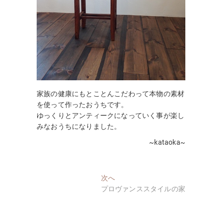
家族の健康にもとことんこだわって本物の素材
を使って作ったおうちです。
ゆっくりとアンティークになっていく事が楽し
みなおうちになりました。
~kataoka~
投
次
次へ
の
プロヴァンススタイルの家
稿
投
ナ
稿: